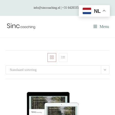
info@sinccoaching.nl | +31 642833529
NL
Menu
Standaard sortering